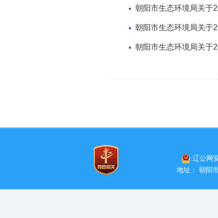
朝阳市生态环境局关于2
朝阳市生态环境局关于2
朝阳市生态环境局关于2
辽公网安备
地址： 朝阳市